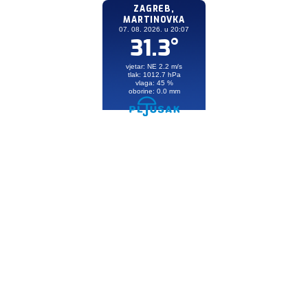
ZAGREB,
MARTINOVKA
07. 08. 2026. u 20:07
31.3°
vjetar: NE 2.2 m/s
tlak: 1012.7 hPa
vlaga: 45 %
oborine: 0.0 mm