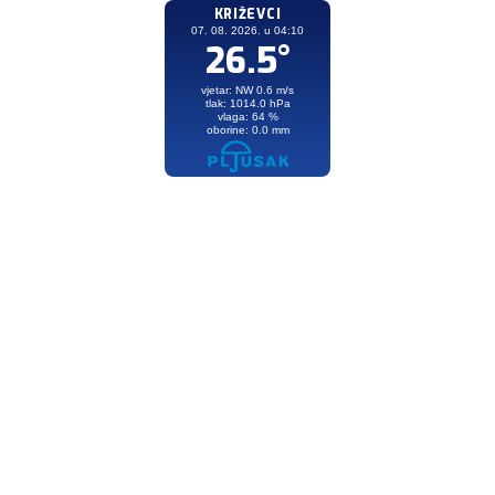
KRIŽEVCI
07. 08. 2026. u 04:10
26.5°
vjetar: NW 0.6 m/s
tlak: 1014.0 hPa
vlaga: 64 %
oborine: 0.0 mm