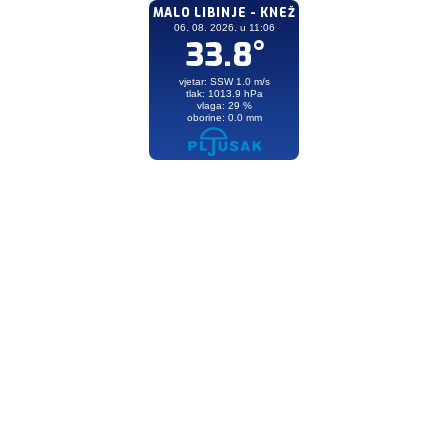
MALO LIBINJE - KNEŽ
06. 08. 2026. u 11:06
33.8°
vjetar: SSW 1.0 m/s
tlak: 1013.9 hPa
vlaga: 29 %
oborine: 0.0 mm