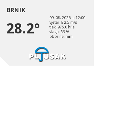
BRNIK
09. 08. 2026. u 12:00
28.2°
vjetar: E 2.5 m/s
tlak: 975.0 hPa
vlaga: 39 %
oborine: mm