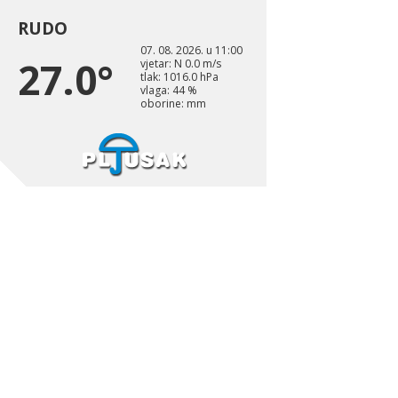
RUDO
07. 08. 2026. u 11:00
27.0°
vjetar: N 0.0 m/s
tlak: 1016.0 hPa
vlaga: 44 %
oborine: mm