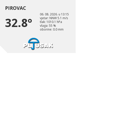
PIROVAC
06. 08. 2026. u 13:15
32.8°
vjetar: NNW 5.1 m/s
tlak: 1010.1 hPa
vlaga: 55 %
oborine: 0.0 mm