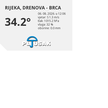
RIJEKA, DRENOVA - BRCA
06. 08. 2026. u 12:06
34.2°
vjetar: S 1.3 m/s
tlak: 1015.2 hPa
vlaga: 32 %
oborine: 0.0 mm