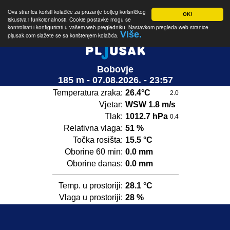
Ova stranica koristi kolačiće za pružanje boljeg korisničkog
OK!
iskustva i funkcionalnosti. Cookie postavke mogu se
kontrolirati i konfigurirati u vašem web pregledniku. Nastavkom pregleda web stranice
Više.
pljusak.com slažete se sa korištenjem kolačića.
Bobovje
185 m - 07.08.2026. - 23:57
Temperatura zraka:
26.4°C
2.0
Vjetar:
WSW 1.8 m/s
Tlak:
1012.7 hPa
0.4
Relativna vlaga:
51 %
Točka rosišta:
15.5 °C
Oborine 60 min:
0.0 mm
Oborine danas:
0.0 mm
Temp. u prostoriji:
28.1 °C
Vlaga u prostoriji:
28 %