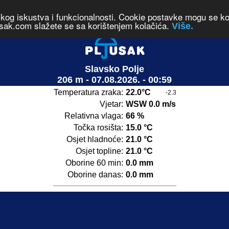
čkog iskustva i funkcionalnosti. Cookie postavke mogu se kont
sak.com slažete se sa korištenjem kolačića.
Više.
Slavsko Polje
206 m - 07.08.2026. - 00:59
Temperatura zraka:
22.0°C
-2.3
Vjetar:
WSW 0.0 m/s
Relativna vlaga:
66 %
Točka rosišta:
15.0 °C
Osjet hladnoće:
21.0 °C
Osjet topline:
21.0 °C
Oborine 60 min:
0.0 mm
Oborine danas:
0.0 mm